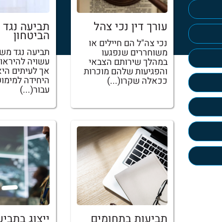
עורך דין נכי צהל
תביעה נגד 
הביטחון
נכי צה"ל הם חיילים או
תביעה נגד משר
משוחררים שנפגעו
עשויה להיראות
במהלך שירותם הצבאי
אך לעיתים היא
והפגיעות שלהם מוכרות
היחידה למימוש
ככאלה שקרו(...)
עבור(...)
תביעות בתחומים
ייצוג בתביע