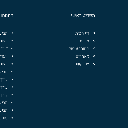
תפריט ראשי
התמחוי
דף הבית
תביע
אודות
ייצוג
תחומי עיסוק
ליוו
מאמרים
וועדה
צור קשר
ייצוג
תביע
עורך 
עורך 
עורך 
תביע
תביעה
פוסט