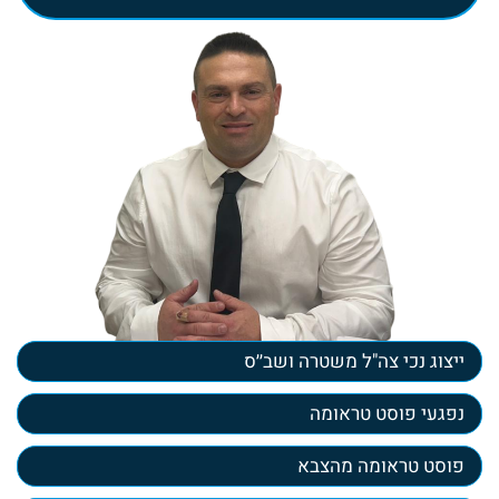
ייצוג נכי צה"ל משטרה ושב׳׳ס
נפגעי פוסט טראומה
פוסט טראומה מהצבא