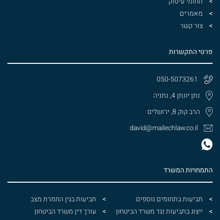
תחומי עיסוק
מאמרים
צור קשר
פרטי התקשרות
050-5073261
נתן יונתן 4, נתניה
הרב קוק 8, ירושלים
david@mailechlaw.co.il
התמחויות המשרד
תביעות בתחומים נוספים
תביעות בגין החמרת מצב
ייצוג בתביעות נגד משרד הביטחון
עורך דין משרד הביטחון