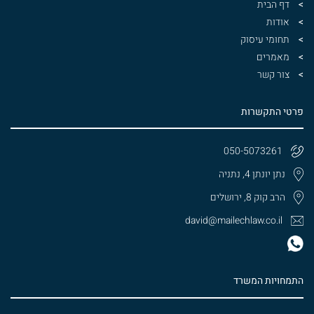
דף הבית
אודות
תחומי עיסוק
מאמרים
צור קשר
פרטי התקשרות
050-5073261
נתן יונתן 4, נתניה
הרב קוק 8, ירושלים
david@mailechlaw.co.il
התמחויות המשרד