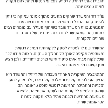
והובילו אותו להחלטה לסייע לפצועי הנפש ולתת להם תקווה
לחיים טובים יותר.
עו"ד דוד והמשרד שהקים מונעים מתוך אמונה עמוקה כי ניתן
להפסיק את הסבל הנפשי ולבנות מציאות חדשה עבור
הנפגעים. צוות המשרד עובד בשיתוף פעולה עם מומחים רבים
בתחום, מה שמאפשר להם הבנה ייחודית של האתגרים
שחווים הלקוחות.
המשרד שם לו למטרה לספק ללקוחותיו תמיכה רגשית
ומשפטית מקיפה לאורך כל תהליך השיקום. הצוות מודע לכך
שכל לקוח מביא איתו סיפור אישי וצרכים ייחודיים, ולכן מציע
אוזן קשבת וליווי צמוד ואישי.
המוטיבציה העיקרית מאחורי העבודה של דיוויד והמשרד היא
הרצון העז להיות קול עבור אלו שקולם אבד, ולהיאבק למען
הזכויות והתמיכה המגיעות לנפגעי פוסט טראומה. הם
שואפים לסייע ללקוחותיהם לשקם את חייהם, למצוא
משמעות מחודשת ולבנות עתיד מלא תקווה, למרות
הטראומות שחוו.