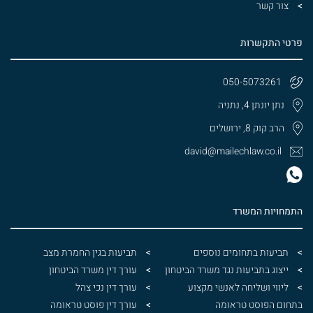
צור קשר
פרטי התקשרות
050-5073261
נתן יונתן 4, נתניה
הרב קוק 8, ירושלים
david@mailechlaw.co.il
התמחויות המשרד
תביעות בתחומים נוספים
תביעות בגין החמרת מצב
ייצוג בתביעות נגד משרד הביטחון
עורך דין משרד הביטחון
ליווי ושליחה לאנשי מקצוע
עורך דין נכי צהל
בתחום הפוסט טראומה
עורך דין פוסט טראומה